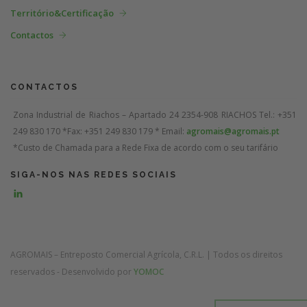
Território&Certificação
Contactos
CONTACTOS
Zona Industrial de Riachos – Apartado 24
2354-908 RIACHOS
Tel.: +351
249 830 170 *
Fax: +351 249 830 179 *
Email:
agromais@agromais.pt
*Custo de Chamada para a Rede Fixa de acordo com o seu tarifário
SIGA-NOS NAS REDES SOCIAIS
AGROMAIS – Entreposto Comercial Agrícola, C.R.L. | Todos os direitos
reservados - Desenvolvido por
YOMOC