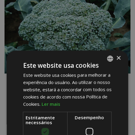
×
Este website usa cookies
Este website usa cookies para melhorar a
PORTUGUESE
experiência do usuário. Ao utilizar o nosso
ENGLISH
website, estará a concordar com todos os
SPANISH
cookies de acordo com nossa Política de
PRODUTO ANTERIOR
Cookies.
Ler mais
VOLTAR PARA PRODUTOS E CULTURAS
Estritamente
Desempenho
necessários
PRÓXIMO PRODUTO