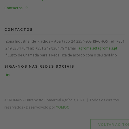
Contactos
CONTACTOS
Zona Industrial de Riachos – Apartado 24
2354-908 RIACHOS
Tel.: +351
249 830 170 *
Fax: +351 249 830 179 *
Email:
agromais@agromais.pt
*Custo de Chamada para a Rede Fixa de acordo com o seu tarifário
SIGA-NOS NAS REDES SOCIAIS
AGROMAIS – Entreposto Comercial Agrícola, C.R.L. | Todos os direitos
reservados - Desenvolvido por
YOMOC
VOLTAR AO TO