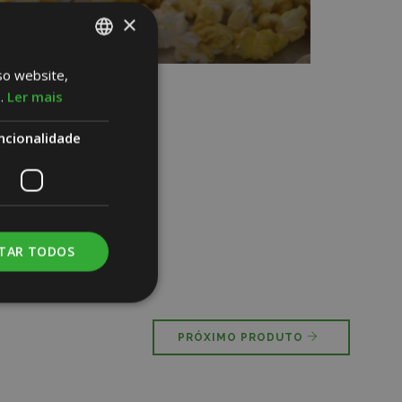
×
so website,
PORTUGUESE
.
Ler mais
ENGLISH
SPANISH
ncionalidade
ITAR TODOS
PRÓXIMO PRODUTO