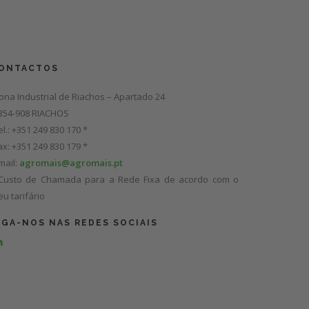
ONTACTOS
ona Industrial de Riachos – Apartado 24
354-908 RIACHOS
el.: +351 249 830 170 *
ax: +351 249 830 179 *
mail:
agromais@agromais.pt
Custo de Chamada para a Rede Fixa de acordo com o
eu tarifário
IGA-NOS NAS REDES SOCIAIS