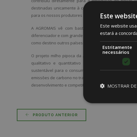
contribuiu diretamente para a introdução de novas v
destinadas unicamente à confeção de pipocas, abrind
Este websit
para os nossos produtores de milho.
Este website usa 
A AGROMAIS vê com bastante interesse a conquista
estará a concord
diferenciador e com grande potencial, uma vez que o mi
como destino outros países.
Estritamente
necessários
O projeto milho pipoca da AGROMAIS tem, ainda, como
qualitativo e quantitativo da produção, tornando-
sustentável para o consumidor final, traduzindo-se 
emissões de carbono no transporte a partir das origens 
desenvolvimento e competitividade do tecido económico 
MOSTRAR DE
PRODUTO ANTERIOR