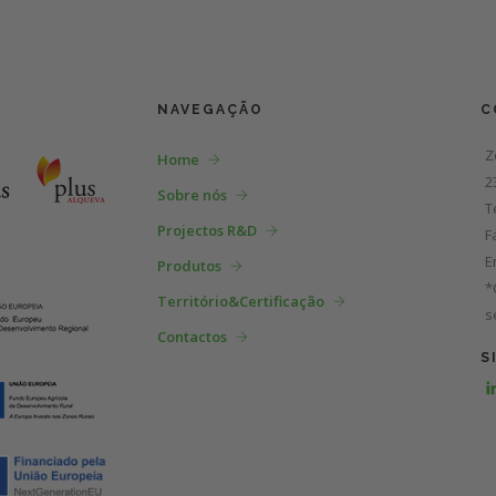
S
NAVEGAÇÃO
C
Z
Home
2
Sobre nós
T
Projectos R&D
F
E
Produtos
*
Território&Certificação
s
Contactos
S