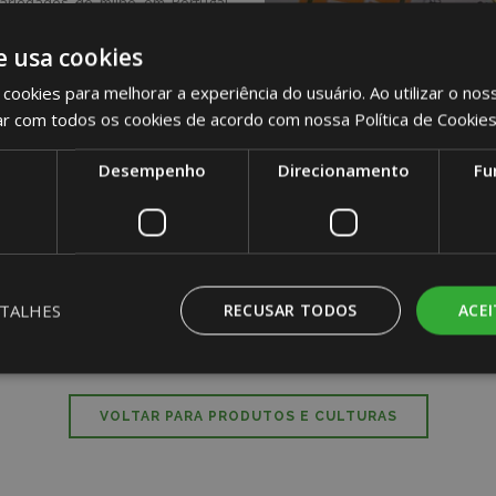
ariedades de milho em Portugal,
o, desta forma, um novo mercado
e usa cookies
cookies para melhorar a experiência do usuário. Ao utilizar o nos
 deste novo mercado, inovador,
ar com todos os cookies de acordo com nossa Política de Cookies
lho produzido poderá, também, ter
Desempenho
Direcionamento
Fu
 preocupação, um maior controlo
se uma opção mais sustentada e
numa redução entre 40% e 60% das
alternativas e contribuindo para o
nacional.
TALHES
RECUSAR TODOS
ACE
VOLTAR PARA PRODUTOS E CULTURAS