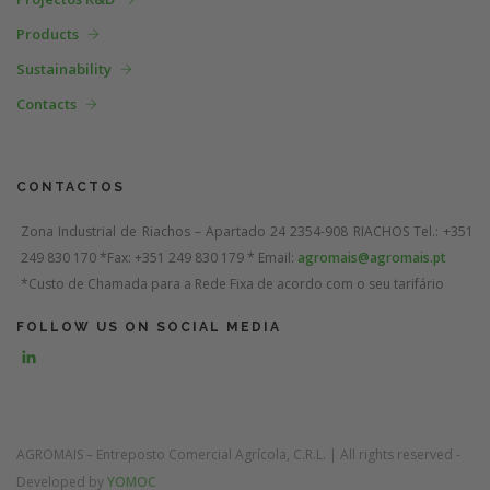
Products
Sustainability
Contacts
CONTACTOS
Zona Industrial de Riachos – Apartado 24
2354-908 RIACHOS
Tel.: +351
249 830 170 *
Fax: +351 249 830 179 *
Email:
agromais@agromais.pt
*Custo de Chamada para a Rede Fixa de acordo com o seu tarifário
FOLLOW US ON SOCIAL MEDIA
AGROMAIS – Entreposto Comercial Agrícola, C.R.L. | All rights reserved -
Developed by
YOMOC