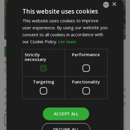
×
This website uses cookies
This website uses cookies to improve
PORTUGUESE
user experience. By using our website you
ENGLISH
consent to all cookies in accordance with
SPANISH
our Cookie Policy.
Ler mais
27/02/2020
Strictly
Performance
necessary
Mais de mil milhões de euros do Programa de
Desenvolvimento Rural ainda estão por executar
Targeting
Functionality
A Confederação dos Agricultores de Portugal (CAP) alertou que há "mais
de mil milhões de euros por executar" no Programa de Desenvolvimento
Rural (PDR), considerando que "os pagamentos estão muito aquém" do
desejado...
ACCEPT ALL
KNOW MORE...
DECLINE ALL